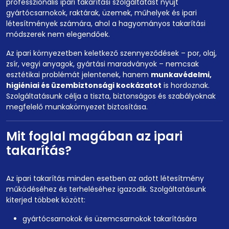
professzionális ipari takarítási szolgáltatást nyújt
gyártócsarnokok, raktárak, üzemek, műhelyek és ipari
létesítmények számára, ahol a hagyományos takarítási
módszerek nem elegendőek.
Az ipari környezetben keletkező szennyeződések – por, olaj,
zsír, vegyi anyagok, gyártási maradványok – nemcsak
esztétikai problémát jelentenek, hanem
munkavédelmi,
higiéniai és üzembiztonsági kockázatot
is hordoznak.
Szolgáltatásunk célja a tiszta, biztonságos és szabályoknak
megfelelő munkakörnyezet biztosítása.
Mit foglal magában az ipari
takarítás?
Az ipari takarítás minden esetben az adott létesítmény
működéséhez és terheléséhez igazodik. Szolgáltatásunk
kiterjed többek között:
gyártócsarnokok és üzemcsarnokok takarítására