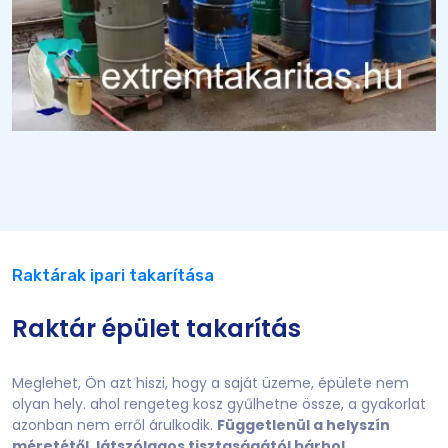
Raktárak ipari takarítása
Raktár épület takarítás
Meglehet, Ön azt hiszi, hogy a saját üzeme, épülete nem
olyan hely. ahol rengeteg kosz gyűlhetne össze, a gyakorlat
azonban nem erről árulkodik.
Függetlenül a helyszín
méretétől, látszólagos tisztaságától bárhol