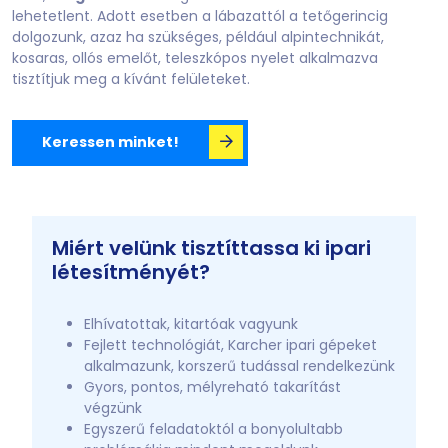
lehetetlent. Adott esetben a lábazattól a tetőgerincig
dolgozunk, azaz ha szükséges, például alpintechnikát,
kosaras, ollós emelőt, teleszkópos nyelet alkalmazva
tisztítjuk meg a kívánt felületeket.
Keressen minket!
Miért velünk tisztíttassa ki ipari
létesítményét?
Elhívatottak, kitartóak vagyunk
Fejlett technológiát, Karcher ipari gépeket
alkalmazunk, korszerű tudással rendelkezünk
Gyors, pontos, mélyreható takarítást
végzünk
Egyszerű feladatoktól a bonyolultabb