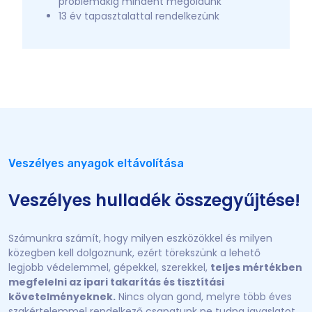
problémákig mindent megoldunk
13 év tapasztalattal rendelkezünk
Veszélyes anyagok eltávolítása
Veszélyes hulladék összegyűjtése!
Számunkra számít, hogy milyen eszközökkel és milyen
közegben kell dolgoznunk, ezért törekszünk a lehető
legjobb védelemmel, gépekkel, szerekkel,
teljes mértékben
megfelelni az ipari takarítás és tisztítási
követelményeknek.
Nincs olyan gond, melyre több éves
szakértelemmel rendelkező csapatunk ne tudna javaslatot