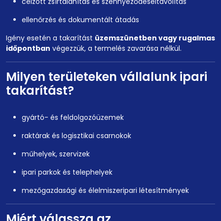
célzott zsírtalanítás és szennyeződéseltávolítás
ellenőrzés és dokumentált átadás
Igény esetén a takarítást
üzemszünetben vagy rugalmas
időpontban
végezzük, a termelés zavarása nélkül.
Milyen területeken vállalunk ipari
takarítást?
gyártó- és feldolgozóüzemek
raktárak és logisztikai csarnokok
műhelyek, szervizek
ipari parkok és telephelyek
mezőgazdasági és élelmiszeripari létesítmények
Miért válassza az