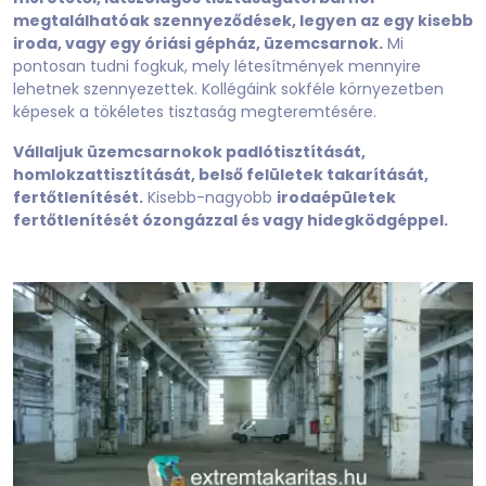
megtalálhatóak szennyeződések, legyen az egy kisebb
iroda, vagy egy óriási gépház, üzemcsarnok.
Mi
pontosan tudni fogkuk, mely létesítmények mennyire
lehetnek szennyezettek. Kollégáink sokféle környezetben
képesek a tökéletes tisztaság megteremtésére.
Vállaljuk üzemcsarnokok padlótisztítását,
homlokzattisztítását, belső felületek takarítását,
fertőtlenítését.
Kisebb-nagyobb
irodaépületek
fertőtlenítését ózongázzal és vagy hidegködgéppel.