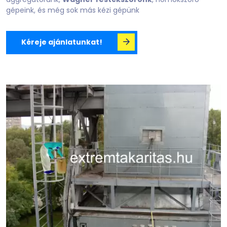
gépeink, és még sok más kézi gépünk
Kéreje ajánlatunkat!