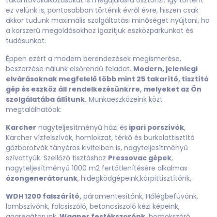
takarítóvállalkozásokat is megújulásra ösztönzi. Így történt
ez velünk is, pontosabban történik évről évre, hiszen csak
akkor tudunk maximális szolgáltatási minőséget nyújtani, ha
a korszerű megoldásokhoz igazítjuk eszközparkunkat és
tudásunkat.
Éppen ezért a modern berendezések megismerése,
beszerzése nálunk elsőrendű feladat.
Modern, jelenlegi
elvárásoknak megfelelő több mint 25 takarító, tisztító
gép és eszköz áll rendelkezésünkrre, melyeket az Ön
szolgálatába állítunk.
Munkaeszközeink közt
megtalálhatóak:
Karcher
nagyteljesítményű házi és
ipari porszívók
,
Karcher vízfelszívók, homlokzat, térkő és burkolattisztító
gőzborotvák tányéros kivitelben is, nagyteljesítményű
szívattyúk. Szellőző tisztáshoz
Pressovac gépek
,
nagyteljesítményű 1000 m2 fertőtlenítésére alkalmas
ózongenerátorunk
, hidegködgépeink,kárpittisztítónk,
WDH 1200 falszárító,
páramentesítőnk, Hőlégbefúvónk,
lombszívónk, falcsiszóló, betoncsiszoló kézi képeink,
aggregátorunk,
Wagner festékszorónk
, homokszóró