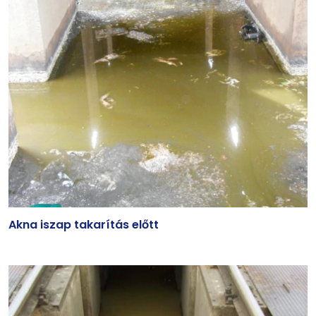
Akna iszap takarítás előtt