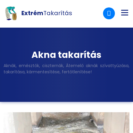
Extrém
Takarítás
Akna takarítás
Aknák, emésztők, ciszternák, Átemelő aknák szívattyúzása,
takarítása, kármentesítése, fertőtlenítése!