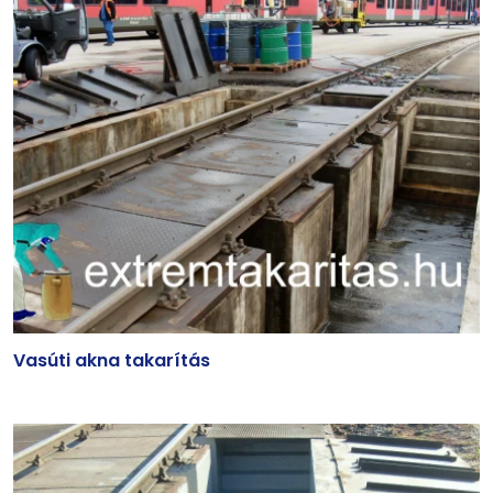
Vasúti akna takarítás