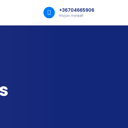
+36704665906
Hívjon minket!
ás