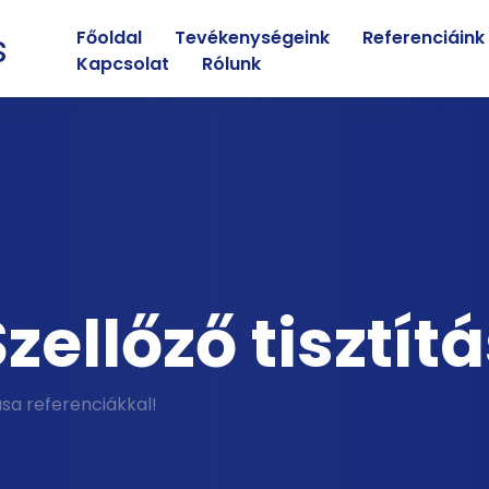
s
Főoldal
Tevékenységeink
Referenciáink
Kapcsolat
Rólunk
zellőző tisztít
ása referenciákkal!