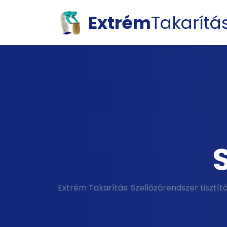
Extrém
Takarítá
S
Extrém Takarítás: Szellőzőrendszer tisztít